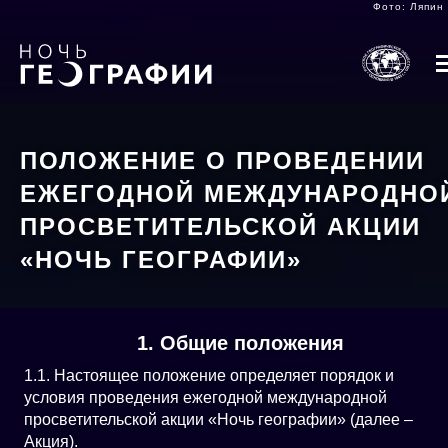
Фото: Ляпин 
Skip
to
main
content
ПРИВЕТСТВИЕ
ПОЛОЖЕНИ
ГЛАВНОЕ
ГЛАВНОЕ
ПОЛОЖЕНИЕ О ПРОВЕДЕНИИ
МЕНЮ
МЕНЮ
КОНКУРСЫ
КОНТАКТ
ЕЖЕГОДНОЙ МЕЖДУНАРОДНО
1
2
ГАЛЕРЕЯ
FA
ПРОСВЕТИТЕЛЬСКОЙ АКЦИИ
«НОЧЬ ГЕОГРАФИИ»
1. Общие положения
1.1. Настоящее положение определяет порядок и
условия проведения ежегодной международной
просветительской акции «Ночь географии» (далее –
Акция).